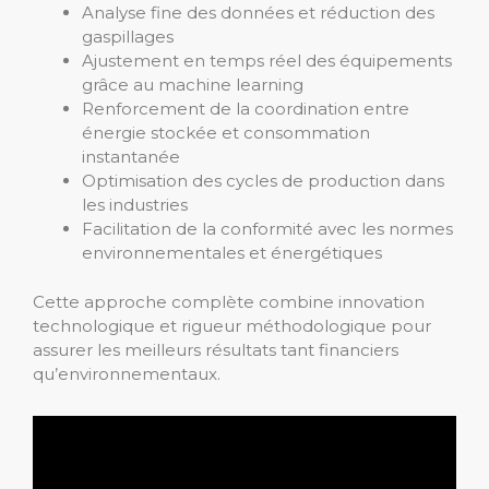
Analyse fine des données et réduction des
gaspillages
Ajustement en temps réel des équipements
grâce au machine learning
Renforcement de la coordination entre
énergie stockée et consommation
instantanée
Optimisation des cycles de production dans
les industries
Facilitation de la conformité avec les normes
environnementales et énergétiques
Cette approche complète combine innovation
technologique et rigueur méthodologique pour
assurer les meilleurs résultats tant financiers
qu’environnementaux.